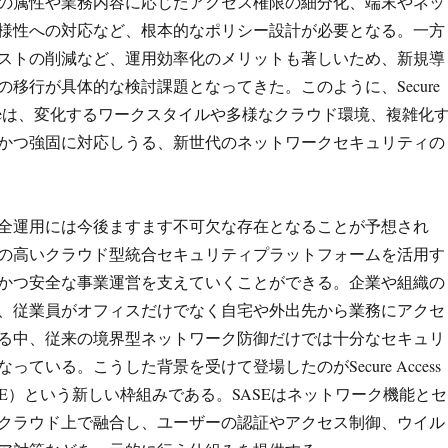
の属性や業務内容に応じたアクセス権限の細分化、端末やネッ
様性への対応など、根本的なポリシー設計が必要となる。一方
ストの削減など、運用効率化のメリットも著しいため、新規導
の移行が具体的な検討課題となってきた。このように、Secure
vice Edgeは、変化するワークスタイルや多様なクラウド環境、複雑化
かつ強固に対応しうる、新世代のネットワークセキュリティの
全運用には今後ますます不可欠な存在となることが予想され
の高いクラウド型統合セキュリティプラットフォームを活用す
かつ安全な事業運営を支えていくことができる。企業や組織の
、従業員がオフィスだけでなく自宅や外出先から業務にアクセ
る中、従来の境界型ネットワーク防御だけでは十分なセキュリ
っている。こうした背景を受けて登場したのがSecure Access
ge（SASE）という新しい枠組みである。SASEはネットワーク機能とセ
クラウド上で融合し、ユーザーの認証やアクセス制御、ウイル