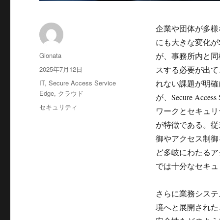
企業や団体が多様
にも大きな変化が
投
Gionata
が、事務所内と同
稿
投
2025年7月12日
スする必要が出て
者
稿
カ
IT
,
Secure Access Service
れない課題が明確
日:
テ
Edge
,
クラウド
が、Secure Ac
ゴ
タ
セキュリティ
ワークとセキュリ
リ
グ
ー
が特徴である。従
御やアクセス制御
ど多岐にわたるア
では十分なセキュ
さらに業務システ
境へと展開された