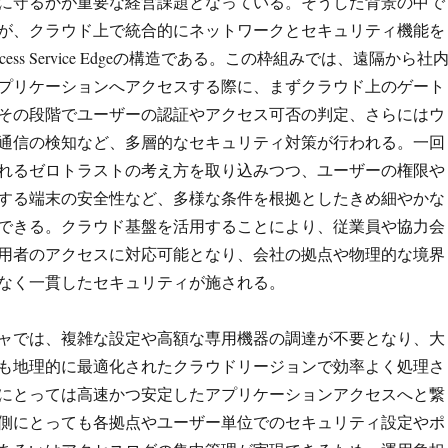
に守るかが重要な経営課題となっている。そうした背景の中で
が、クラウド上で統合的にネットワークとセキュリティ機能を
Access Service Edgeの構造である。この枠組みでは、遠隔から社
プリケーションへアクセスする際に、まずクラウド上のゲート
その段階でユーザーの認証やアクセス可否の判定、さらにはウ
通信の検知など、多層的なセキュリティ対策が行われる。一回
れるゼロトラストの考え方を取り込みつつ、ユーザーの権限や
する端末の安全性など、多様な条件を根拠としたきめ細やかな
できる。クラウド基盤を活用することにより、従業員や協力会
用者のアクセスに対応可能となり、会社の拠点や物理的な境界
なく一貫したセキュリティが施される。
ャでは、複雑な設定や高額な専用機器の調達が不要となり、大
も地理的に最適化されたクラウドリージョンで効率よく処理さ
にとっては高速かつ安定したアプリケーションアクセスへと繋
側にとっても各拠点やユーザー単位でのセキュリティ設定やポ