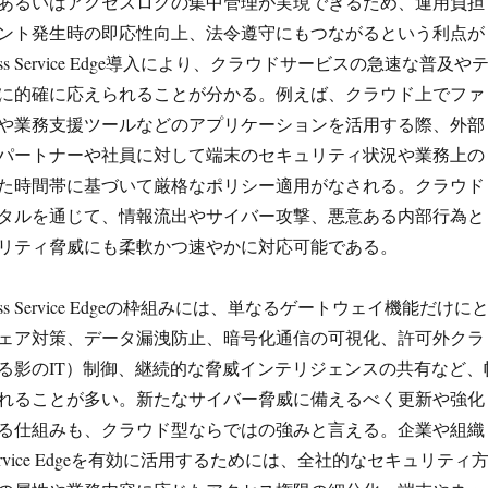
あるいはアクセスログの集中管理が実現できるため、運用負担
ント発生時の即応性向上、法令遵守にもつながるという利点が
ccess Service Edge導入により、クラウドサービスの急速な普及や
に的確に応えられることが分かる。例えば、クラウド上でファ
や業務支援ツールなどのアプリケーションを活用する際、外部
パートナーや社員に対して端末のセキュリティ状況や業務上の
た時間帯に基づいて厳格なポリシー適用がなされる。クラウド
タルを通じて、情報流出やサイバー攻撃、悪意ある内部行為と
リティ脅威にも柔軟かつ速やかに対応可能である。
ccess Service Edgeの枠組みには、単なるゲートウェイ機能だけに
ェア対策、データ漏洩防止、暗号化通信の可視化、許可外クラ
る影のIT）制御、継続的な脅威インテリジェンスの共有など、
れることが多い。新たなサイバー脅威に備えるべく更新や強化
る仕組みも、クラウド型ならではの強みと言える。企業や組織
ess Service Edgeを有効に活用するためには、全社的なセキュリティ