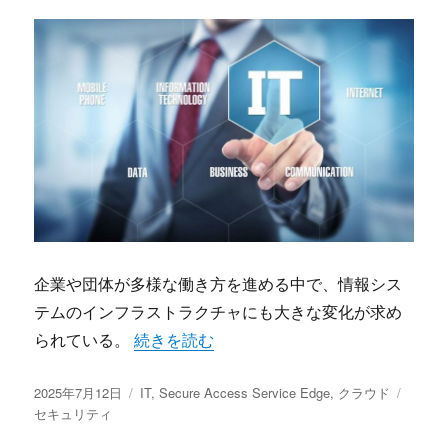
企業や団体が多様な働き方を進める中で、情報シス
テムのインフラストラクチャにも大きな変化が求め
“多様化する働き方と最新セキュリティを支えるSecure
られている。
続きを読む
投
カ
タ
2025年7月12日
IT
,
Secure Access Service Edge
,
クラウド
稿
テ
グ
セキュリティ
日:
ゴ