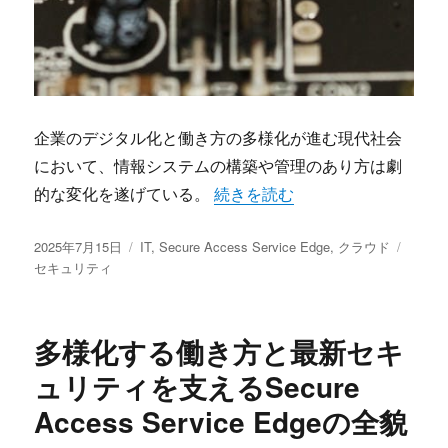
企業のデジタル化と働き方の多様化が進む現代社会
において、情報システムの構築や管理のあり方は劇
“クラウド時代のSecure Acce
的な変化を遂げている。
続きを読む
投
カ
タ
2025年7月15日
IT
,
Secure Access Service Edge
,
クラウド
稿
テ
グ
セキュリティ
日:
ゴ
リ
ー
多様化する働き方と最新セキ
ュリティを支えるSecure
Access Service Edgeの全貌