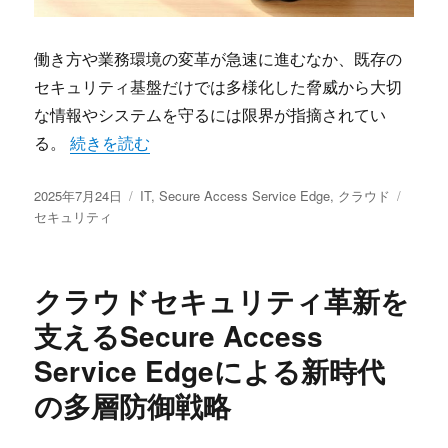
働き方や業務環境の変革が急速に進むなか、既存の
セキュリティ基盤だけでは多様化した脅威から大切
な情報やシステムを守るには限界が指摘されてい
“多様化する働き方とクラウド時代を守るSecure Access S
る。
続きを読む
投
カ
タ
2025年7月24日
IT
,
Secure Access Service Edge
,
クラウド
稿
テ
グ
セキュリティ
日:
ゴ
リ
ー
クラウドセキュリティ革新を
支えるSecure Access
Service Edgeによる新時代
の多層防御戦略