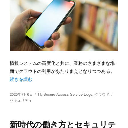
情報システムの高度化と共に、業務のさまざまな場
面でクラウドの利用があたりまえとなりつつある。
“クラウド時代の働き方を守るSecure Access Service Edg
続きを読む
投
カ
タ
2025年7月6日
IT
,
Secure Access Service Edge
,
クラウド
稿
テ
グ
セキュリティ
日:
ゴ
リ
ー
新時代の働き方とセキュリテ