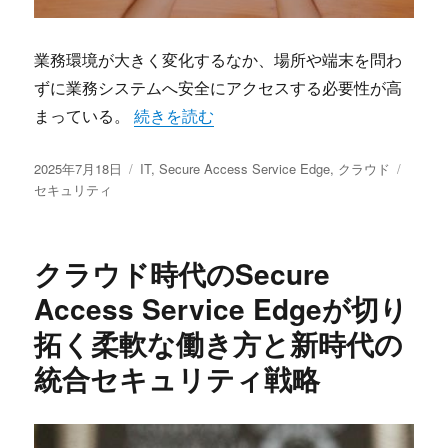
業務環境が大きく変化するなか、場所や端末を問わ
ずに業務システムへ安全にアクセスする必要性が高
“クラウド時代の安全基盤Secure Access Ser
まっている。
続きを読む
投
カ
タ
2025年7月18日
IT
,
Secure Access Service Edge
,
クラウド
稿
テ
グ
セキュリティ
日:
ゴ
リ
ー
クラウド時代のSecure
Access Service Edgeが切り
拓く柔軟な働き方と新時代の
統合セキュリティ戦略