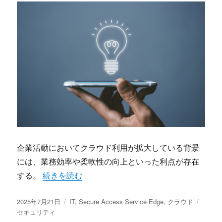
企業活動においてクラウド利用が拡大している背景
には、業務効率や柔軟性の向上といった利点が存在
“クラウドセキュリティ革新を支えるSecure Access 
する。
続きを読む
投
カ
タ
2025年7月21日
IT
,
Secure Access Service Edge
,
クラウド
稿
テ
グ
セキュリティ
日:
ゴ