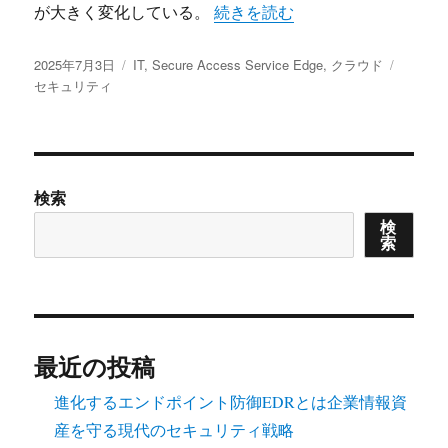
“新時代の働き方とセキュリティを支える
が大きく変化している。
続きを読む
投
カ
タ
2025年7月3日
IT
,
Secure Access Service Edge
,
クラウド
稿
テ
グ
セキュリティ
日:
ゴ
リ
ー
検索
検
索
最近の投稿
進化するエンドポイント防御EDRとは企業情報資
産を守る現代のセキュリティ戦略