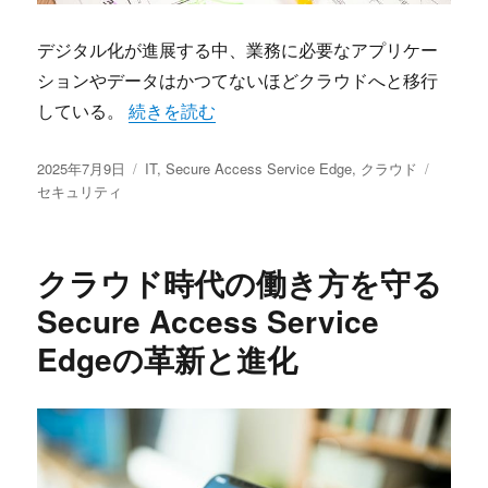
デジタル化が進展する中、業務に必要なアプリケー
ションやデータはかつてないほどクラウドへと移行
“クラウド時代の新常識Secure Access Ser
している。
続きを読む
投
カ
タ
2025年7月9日
IT
,
Secure Access Service Edge
,
クラウド
稿
テ
グ
セキュリティ
日:
ゴ
リ
ー
クラウド時代の働き方を守る
Secure Access Service
Edgeの革新と進化